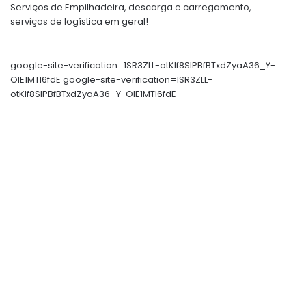
Serviços de Empilhadeira, descarga e carregamento,
serviços de logística em geral!
google-site-verification=1SR3ZLL-otKIf8SlPBfBTxdZyaA36_Y-
OIE1MTl6fdE google-site-verification=1SR3ZLL-
otKIf8SlPBfBTxdZyaA36_Y-OIE1MTl6fdE