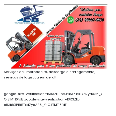
Serviços de Empilhadeira, descarga e carregamento,
serviços de logística em geral!
google-site-verification=1SR3ZLL-otKIf8SlPBfBTxdZyaA36_Y-
OIE1MTl6fdE google-site-verification=1SR3ZLL-
otKIf8SlPBfBTxdZyaA36_Y-OIE1MTl6fdE