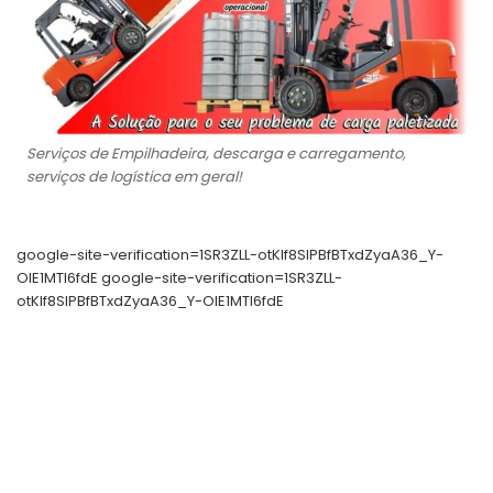
Serviços de Empilhadeira, descarga e carregamento,
serviços de logística em geral!
google-site-verification=1SR3ZLL-otKIf8SlPBfBTxdZyaA36_Y-
OIE1MTl6fdE google-site-verification=1SR3ZLL-
otKIf8SlPBfBTxdZyaA36_Y-OIE1MTl6fdE