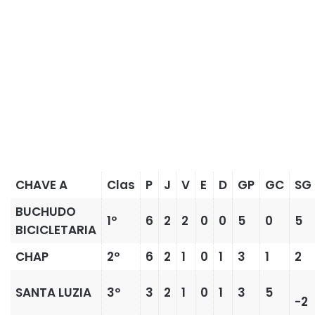
CHAVE A
Clas
P
J
V
E
D
GP
GC
SG
BUCHUDO
1º
6
2
2
0
0
5
0
5
BICICLETARIA
CHAP
2º
6
2
1
0
1
3
1
2
SANTA LUZIA
3º
3
2
1
0
1
3
5
-2