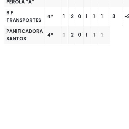
PÉROLA “A”
B F
4º
1
2
0
1
1
1
3
-
TRANSPORTES
PANIFICADORA
4º
1
2
0
1
1
1
SANTOS