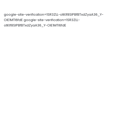
google-site-verification=1SR3ZLL-otKIf8SlPBfBTxdZyaA36_Y-
OIE1MTl6fdE google-site-verification=1SR3ZLL-
otKIf8SlPBfBTxdZyaA36_Y-OIE1MTl6fdE