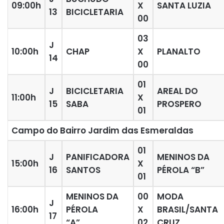
09:00h
X
SANTA LUZIA
13
BICICLETARIA
00
03
J
10:00h
CHAP
X
PLANALTO
14
00
01
J
BICICLETARIA
AREAL DO
11:00h
X
15
SABA
PROSPERO
01
Campo do Bairro Jardim das Esmeraldas
01
J
PANIFICADORA
MENINOS DA
15:00h
X
16
SANTOS
PÉROLA “B”
01
MENINOS DA
00
MODA
J
16:00h
PÉROLA
X
BRASIL/SANTA
17
“A”
02
CRUZ