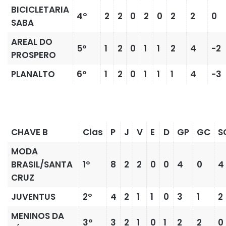
BICICLETARIA
4º
2
2
0
2
0
2
2
0
SABA
AREAL DO
5º
1
2
0
1
1
2
4
-2
PROSPERO
PLANALTO
6º
1
2
0
1
1
1
4
-3
CHAVE B
Clas
P
J
V
E
D
GP
GC
S
MODA
BRASIL/SANTA
1º
8
2
2
0
0
4
0
4
CRUZ
JUVENTUS
2º
4
2
1
1
0
3
1
2
MENINOS DA
3º
3
2
1
0
1
2
2
0