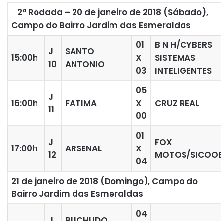
2ª Rodada – 20 de janeiro de 2018 (Sábado),
Campo do Bairro Jardim das Esmeraldas
01
B N H/CYBERS
J
SANTO
15:00h
X
SISTEMAS
10
ANTONIO
03
INTELIGENTES
05
J
16:00h
FATIMA
X
CRUZ REAL
11
00
01
J
FOX
17:00h
ARSENAL
X
12
MOTOS/SICOO
04
21 de janeiro de 2018 (Domingo), Campo do
Bairro Jardim das Esmeraldas
04
J
BUCHUDO