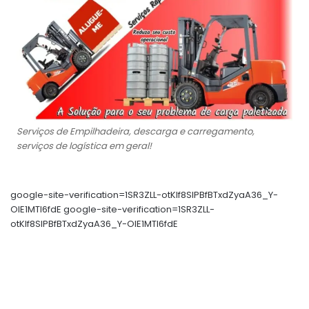
Serviços de Empilhadeira, descarga e carregamento,
serviços de logística em geral!
google-site-verification=1SR3ZLL-otKIf8SlPBfBTxdZyaA36_Y-
OIE1MTl6fdE google-site-verification=1SR3ZLL-
otKIf8SlPBfBTxdZyaA36_Y-OIE1MTl6fdE