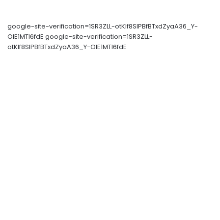
google-site-verification=1SR3ZLL-otKIf8SlPBfBTxdZyaA36_Y-
OIE1MTl6fdE google-site-verification=1SR3ZLL-
otKIf8SlPBfBTxdZyaA36_Y-OIE1MTl6fdE