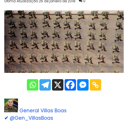
Última Atualização 26 de janeiro de 2018
0
General Villas Boas
✔
@Gen_VillasBoas