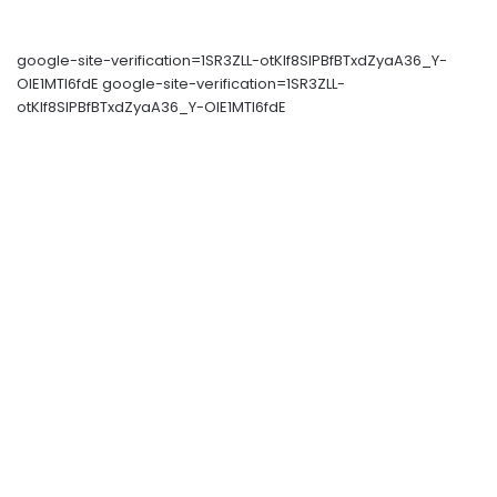
google-site-verification=1SR3ZLL-otKIf8SlPBfBTxdZyaA36_Y-
OIE1MTl6fdE google-site-verification=1SR3ZLL-
otKIf8SlPBfBTxdZyaA36_Y-OIE1MTl6fdE