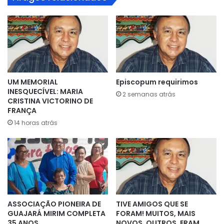
UM MEMORIAL
Episcopum requirimos
INESQUECÍVEL: MARIA
2 semanas atrás
CRISTINA VICTORINO DE
FRANÇA
14 horas atrás
ASSOCIAÇÃO PIONEIRA DE
TIVE AMIGOS QUE SE
GUAJARÁ MIRIM COMPLETA
FORAM! MUITOS, MAIS
35 ANOS
NOVOS, OUTROS, ERAM