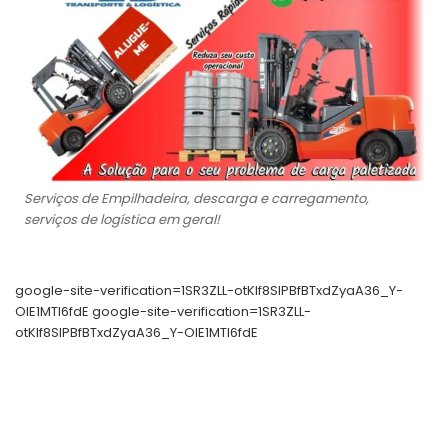
Serviços de Empilhadeira, descarga e carregamento,
serviços de logística em geral!
google-site-verification=1SR3ZLL-otKIf8SlPBfBTxdZyaA36_Y-
OIE1MTl6fdE google-site-verification=1SR3ZLL-
otKIf8SlPBfBTxdZyaA36_Y-OIE1MTl6fdE