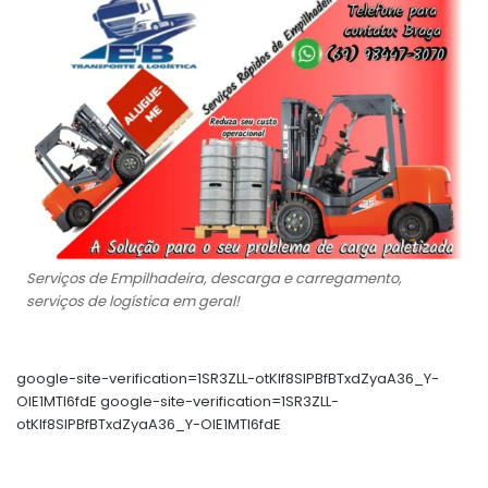
Serviços de Empilhadeira, descarga e carregamento,
serviços de logística em geral!
google-site-verification=1SR3ZLL-otKIf8SlPBfBTxdZyaA36_Y-
OIE1MTl6fdE google-site-verification=1SR3ZLL-
otKIf8SlPBfBTxdZyaA36_Y-OIE1MTl6fdE