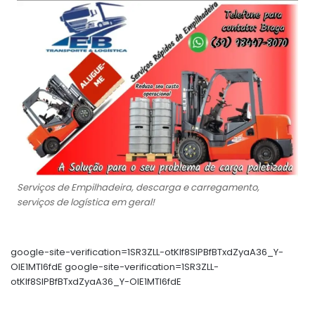
Serviços de Empilhadeira, descarga e carregamento,
serviços de logística em geral!
google-site-verification=1SR3ZLL-otKIf8SlPBfBTxdZyaA36_Y-
OIE1MTl6fdE google-site-verification=1SR3ZLL-
otKIf8SlPBfBTxdZyaA36_Y-OIE1MTl6fdE