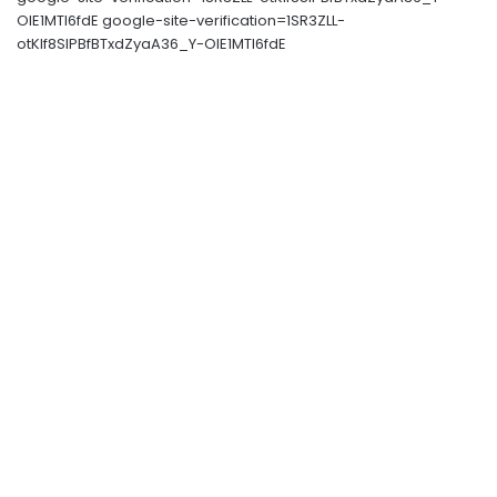
OIE1MTl6fdE google-site-verification=1SR3ZLL-
otKIf8SlPBfBTxdZyaA36_Y-OIE1MTl6fdE