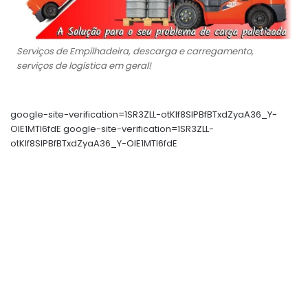
Serviços de Empilhadeira, descarga e carregamento,
serviços de logística em geral!
google-site-verification=1SR3ZLL-otKIf8SlPBfBTxdZyaA36_Y-
OIE1MTl6fdE google-site-verification=1SR3ZLL-
otKIf8SlPBfBTxdZyaA36_Y-OIE1MTl6fdE