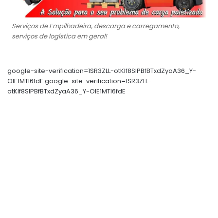
Serviços de Empilhadeira, descarga e carregamento,
serviços de logística em geral!
google-site-verification=1SR3ZLL-otKIf8SlPBfBTxdZyaA36_Y-
OIE1MTl6fdE google-site-verification=1SR3ZLL-
otKIf8SlPBfBTxdZyaA36_Y-OIE1MTl6fdE