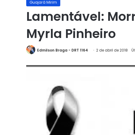
Guajará Mirim
Lamentável: Morre
Myrla Pinheiro
Edmilson Braga - DRT 1164
2 de abril de 2018
Ú