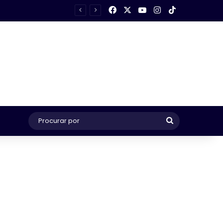
Facebook
X
YouTube
Instagram
TikTok
Procurar
por