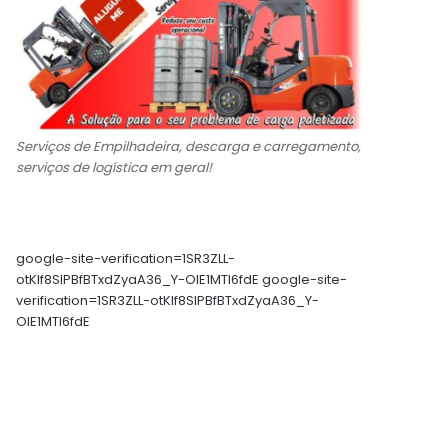
Serviços de Empilhadeira, descarga e carregamento,
serviços de logística em geral!
google-site-verification=1SR3ZLL-
otKIf8SlPBfBTxdZyaA36_Y-OIE1MTl6fdE google-site-
verification=1SR3ZLL-otKIf8SlPBfBTxdZyaA36_Y-
OIE1MTl6fdE