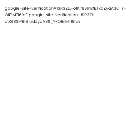
google-site-verification=1SR3ZLL-otKIf8SlPBfBTxdZyaA36_Y-
OIE1MTl6fdE google-site-verification=1SR3ZLL-
otKIf8SlPBfBTxdZyaA36_Y-OIE1MTl6fdE