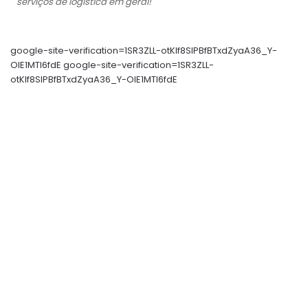
serviços de logística em geral!
google-site-verification=1SR3ZLL-otKIf8SlPBfBTxdZyaA36_Y-
OIE1MTl6fdE google-site-verification=1SR3ZLL-
otKIf8SlPBfBTxdZyaA36_Y-OIE1MTl6fdE