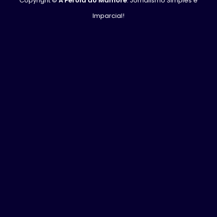
Copyright ©
A Pérola do Mamoré
. Jornalismo Simples e
Imparcial!