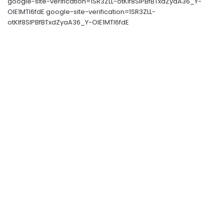
google-site-verification=1SR3ZLL-otKIf8SlPBfBTxdZyaA36_Y-
OIE1MTl6fdE google-site-verification=1SR3ZLL-
otKIf8SlPBfBTxdZyaA36_Y-OIE1MTl6fdE