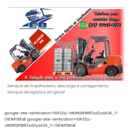
Serviços de Empilhadeira, descarga e carregamento,
serviços de logística em geral!
google-site-verification=1SR3ZLL-otKIf8SlPBfBTxdZyaA36_Y-
OIE1MTl6fdE google-site-verification=1SR3ZLL-
otKIf8SlPBfBTxdZyaA36_Y-OIE1MTl6fdE