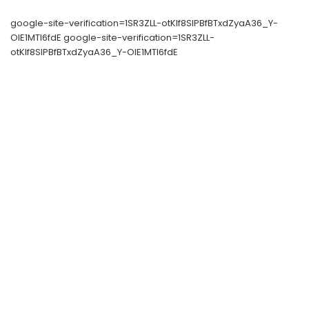
google-site-verification=1SR3ZLL-otKIf8SlPBfBTxdZyaA36_Y-
OIE1MTl6fdE google-site-verification=1SR3ZLL-
otKIf8SlPBfBTxdZyaA36_Y-OIE1MTl6fdE