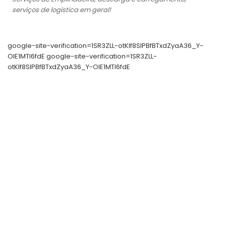
serviços de logística em geral!
google-site-verification=1SR3ZLL-otKIf8SlPBfBTxdZyaA36_Y-
OIE1MTl6fdE google-site-verification=1SR3ZLL-
otKIf8SlPBfBTxdZyaA36_Y-OIE1MTl6fdE