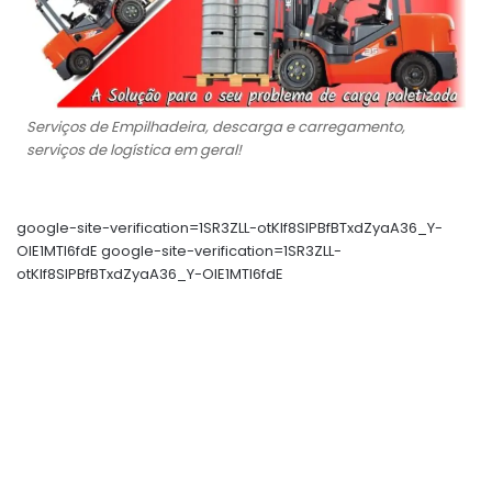
Serviços de Empilhadeira, descarga e carregamento,
serviços de logística em geral!
google-site-verification=1SR3ZLL-otKIf8SlPBfBTxdZyaA36_Y-
OIE1MTl6fdE google-site-verification=1SR3ZLL-
otKIf8SlPBfBTxdZyaA36_Y-OIE1MTl6fdE