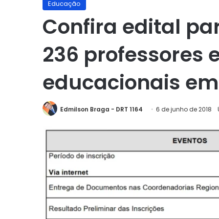
Educação
Confira edital p
236 professores e
educacionais em
Edmilson Braga - DRT 1164
6 de junho de 2018