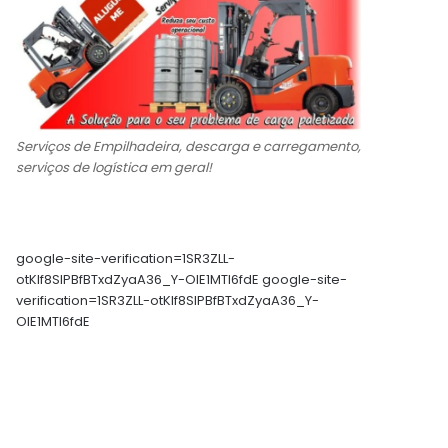
Serviços de Empilhadeira, descarga e carregamento,
serviços de logística em geral!
google-site-verification=1SR3ZLL-
otKIf8SlPBfBTxdZyaA36_Y-OIE1MTl6fdE google-site-
verification=1SR3ZLL-otKIf8SlPBfBTxdZyaA36_Y-
OIE1MTl6fdE