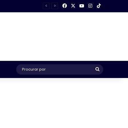
Facebook
X
YouTube
Instagram
TikTok
Procurar
por