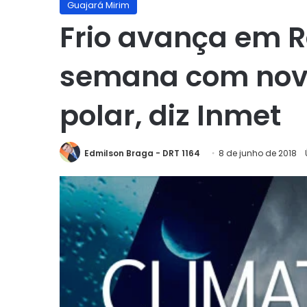
Guajará Mirim
Frio avança em R
semana com nov
polar, diz Inmet
Edmilson Braga - DRT 1164
8 de junho de 2018