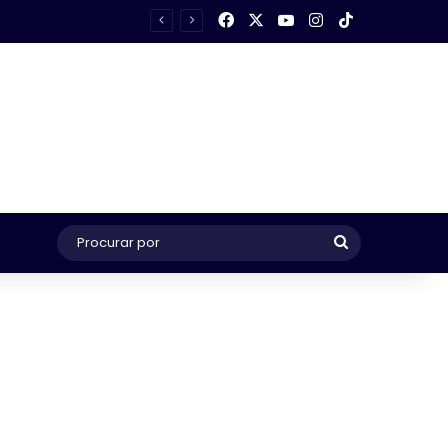
Facebook
X
YouTube
Instagram
TikTok
Procurar
por