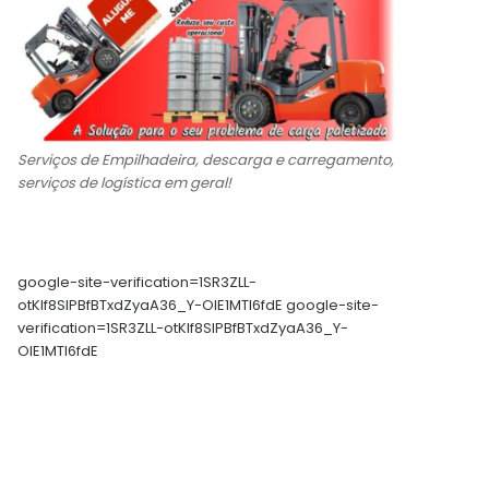
Serviços de Empilhadeira, descarga e carregamento,
serviços de logística em geral!
google-site-verification=1SR3ZLL-
otKIf8SlPBfBTxdZyaA36_Y-OIE1MTl6fdE google-site-
verification=1SR3ZLL-otKIf8SlPBfBTxdZyaA36_Y-
OIE1MTl6fdE