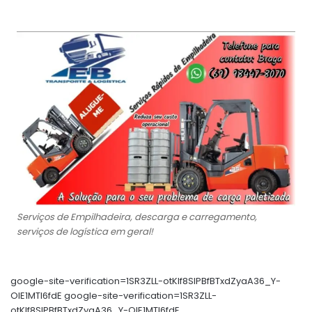
Serviços de Empilhadeira, descarga e carregamento,
serviços de logística em geral!
google-site-verification=1SR3ZLL-otKIf8SlPBfBTxdZyaA36_Y-
OIE1MTl6fdE google-site-verification=1SR3ZLL-
otKIf8SlPBfBTxdZyaA36_Y-OIE1MTl6fdE