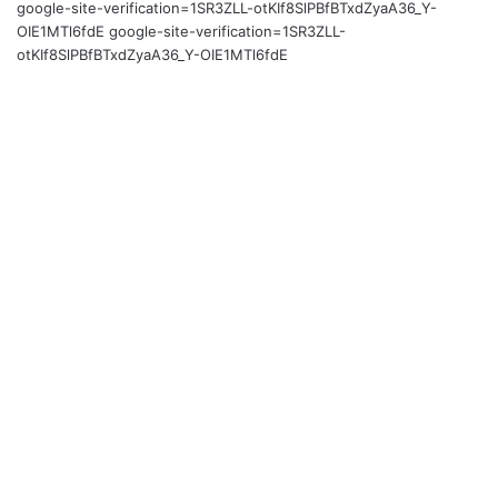
google-site-verification=1SR3ZLL-otKIf8SlPBfBTxdZyaA36_Y-
OIE1MTl6fdE google-site-verification=1SR3ZLL-
otKIf8SlPBfBTxdZyaA36_Y-OIE1MTl6fdE