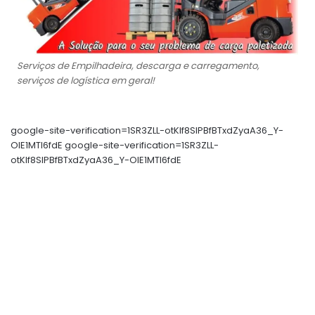
Serviços de Empilhadeira, descarga e carregamento,
serviços de logística em geral!
google-site-verification=1SR3ZLL-otKIf8SlPBfBTxdZyaA36_Y-
OIE1MTl6fdE google-site-verification=1SR3ZLL-
otKIf8SlPBfBTxdZyaA36_Y-OIE1MTl6fdE