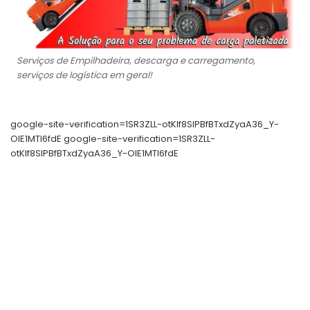
Serviços de Empilhadeira, descarga e carregamento,
serviços de logística em geral!
google-site-verification=1SR3ZLL-otKIf8SlPBfBTxdZyaA36_Y-
OIE1MTl6fdE google-site-verification=1SR3ZLL-
otKIf8SlPBfBTxdZyaA36_Y-OIE1MTl6fdE