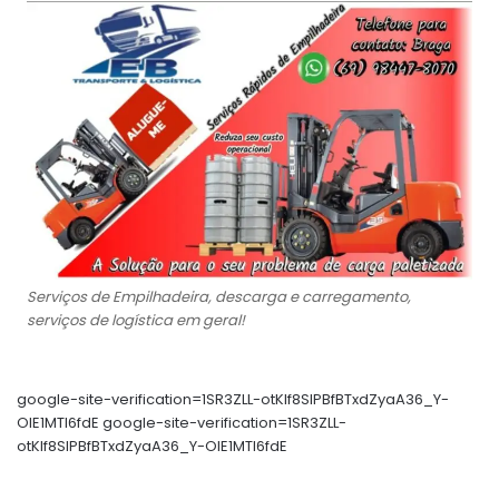
Serviços de Empilhadeira, descarga e carregamento,
serviços de logística em geral!
google-site-verification=1SR3ZLL-otKIf8SlPBfBTxdZyaA36_Y-
OIE1MTl6fdE google-site-verification=1SR3ZLL-
otKIf8SlPBfBTxdZyaA36_Y-OIE1MTl6fdE