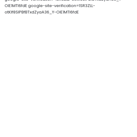
OIE1MTl6fdE google-site-verification=1SR3ZLL-
otKIf8SlPBfBTxdZyaA36_Y-OIE1MTl6fdE