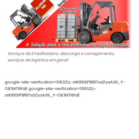
Serviços de Empilhadeira, descarga e carregamento,
serviços de logística em geral!
google-site-verification=1SR3ZLL-otKIf8SlPBfBTxdZyaA36_Y-
OIE1MTl6fdE google-site-verification=1SR3ZLL-
otKIf8SlPBfBTxdZyaA36_Y-OIE1MTl6fdE