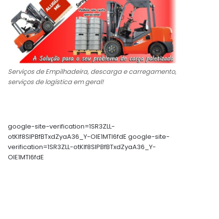
Serviços de Empilhadeira, descarga e carregamento,
serviços de logística em geral!
google-site-verification=1SR3ZLL-
otKIf8SlPBfBTxdZyaA36_Y-OIE1MTl6fdE google-site-
verification=1SR3ZLL-otKIf8SlPBfBTxdZyaA36_Y-
OIE1MTl6fdE