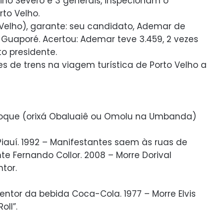
dino Severo e 3 generais, inspecionam o
to Velho.
 Velho), garante: seu candidato, Ademar de
o Guaporé. Acertou: Ademar teve 3.459, 2 vezes
to presidente.
 de trens na viagem turística de Porto Velho a
Roque (orixá Obaluaiê ou Omolu na Umbanda)
Piauí. 1992 – Manifestantes saem às ruas de
te Fernando Collor. 2008 – Morre Dorival
tor.
ventor da bebida Coca-Cola. 1977 – Morre Elvis
oll”.