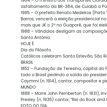
1984 – O ministro dos Transportes Cloral
asfaltamento da BR-364, de Cuiabá a Por
1985 – O prefeito Renato Medeiros (Porto
Barros, vencerá a eleição presidencial n
mais que JK o 2º no Guaporé, que foi elei
1988 – Vândalos desligam as composições
Santo Antônio.
HOJE É
Dia do Filósofo.
Católicos celebram Santo Estevão, São 
BRASIL
1852 – Fundação de Teresina, capital do 
todo o Brasil pedindo a saída do presiden
Caymmi (n. 1914), cantor, compositor e pin
MUNDO
1888 – Morre John Pemberton (n. 1831), in
Presley (n. 1935) cantor, “Rei do Rock and R
FOTO DO DIA