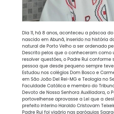
Dia 11, há 8 anos, aconteceu a páscoa do
nascido em Abunã, inserido na história d
natural de Porto Velho a ser ordenado pe
Descrito pelos que o conheceram como u
resolver questões, o Padre Rui conforme s
pessoa que desde pequeno sempre teve
Estudou nos colégios Dom Bosco e Carmel
em São João Del Rei-MG e Teologia no Sem
Faculdade Católica e membro do Tribunal
Devoto de Nossa Senhora Auxiliadora, o 
portovelhense aprovasse a Lei que a desi
prefeito interino Haroldo Cristovam Teixeir
Padre Rui foi vigário nas paróquias Sagr