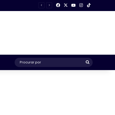
Facebook
X
YouTube
Instagram
TikTok
Procurar
por