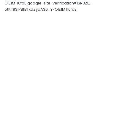
OIE1MTl6fdE google-site-verification=1SR3ZLL-
otKIf8SlPBfBTxdZyaA36_Y-OIE1MTl6fdE