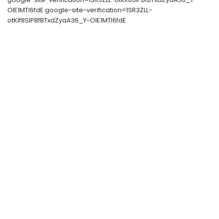
OIE1MTl6fdE google-site-verification=1SR3ZLL-
otKIf8SlPBfBTxdZyaA36_Y-OIE1MTl6fdE