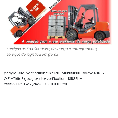
Serviços de Empilhadeira, descarga e carregamento,
serviços de logística em geral!
google-site-verification=1SR3ZLL-otKIf8SlPBfBTxdZyaA36_Y-
OIE1MTl6fdE google-site-verification=1SR3ZLL-
otKIf8SlPBfBTxdZyaA36_Y-OIE1MTl6fdE