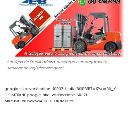
Serviços de Empilhadeira, descarga e carregamento,
serviços de logística em geral!
google-site-verification=1SR3ZLL-otKIf8SlPBfBTxdZyaA36_Y-
OIE1MTl6fdE google-site-verification=1SR3ZLL-
otKIf8SlPBfBTxdZyaA36_Y-OIE1MTl6fdE