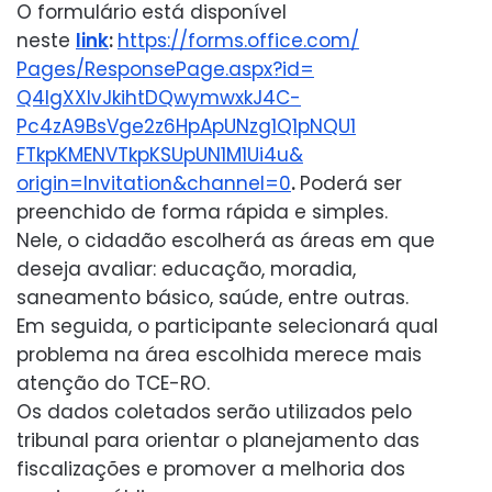
O formulário está disponível
neste
link
:
https://forms.office.com/
Pages/ResponsePage.aspx?id=
Q4lgXXlvJkihtDQwymwxkJ4C-
Pc4zA9BsVge2z6HpApUNzg1Q1pNQU1
FTkpKMENVTkpKSUpUN1M1Ui4u&
origin=Invitation&channel=0
.
Poderá ser
preenchido de forma rápida e simples.
Nele, o cidadão escolherá as áreas em que
deseja avaliar: educação, moradia,
saneamento básico, saúde, entre outras.
Em seguida, o participante selecionará qual
problema na área escolhida merece mais
atenção do TCE-RO.
Os dados coletados serão utilizados pelo
tribunal para orientar o planejamento das
fiscalizações e promover a melhoria dos