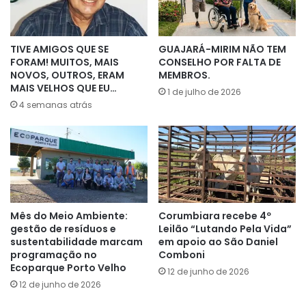
TIVE AMIGOS QUE SE
GUAJARÁ-MIRIM NÃO TEM
FORAM! MUITOS, MAIS
CONSELHO POR FALTA DE
NOVOS, OUTROS, ERAM
MEMBROS.
MAIS VELHOS QUE EU…
1 de julho de 2026
4 semanas atrás
Mês do Meio Ambiente:
Corumbiara recebe 4º
gestão de resíduos e
Leilão “Lutando Pela Vida”
sustentabilidade marcam
em apoio ao São Daniel
programação no
Comboni
Ecoparque Porto Velho
12 de junho de 2026
12 de junho de 2026