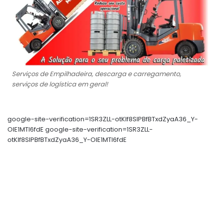
Serviços de Empilhadeira, descarga e carregamento,
serviços de logística em geral!
google-site-verification=1SR3ZLL-otKIf8SlPBfBTxdZyaA36_Y-
OIE1MTl6fdE google-site-verification=1SR3ZLL-
otKIf8SlPBfBTxdZyaA36_Y-OIE1MTl6fdE