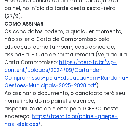
Esse dado consta da última atualização do
painel, no início da tarde desta sexta-feira
(27/9).
COMO ASSINAR
Os candidatos podem, a qualquer momento,
não só ler a Carta de Compromisso pela
Educação, como também, caso concorde,
assiná-la. E tudo de forma remota (veja aqui a
Carta Compromisso:
https://tcero.tc.br/wp-
content/uploads/2024/09/Carta-
de-
Compromissos-pela-Educacao-
em-Rondonia-
Gestoes-
Municipais-2025-2028.pdf
).
Ao assinar o documento, o candidato terá seu
nome incluído no painel eletrônico,
disponibilizado ao eleitor pelo TCE-RO, neste
endereço:
https://tcero.tc.br/painel-
gaepe-
nas-eleicoes/
.