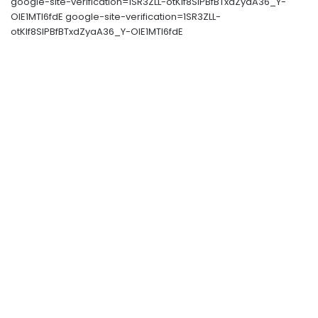
google-site-verification=1SR3ZLL-otKIf8SlPBfBTxdZyaA36_Y-
OIE1MTl6fdE google-site-verification=1SR3ZLL-
otKIf8SlPBfBTxdZyaA36_Y-OIE1MTl6fdE