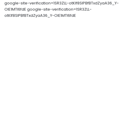
google-site-verification=1SR3ZLL-otKIf8SlPBfBTxdZyaA36_Y-
OIE1MTl6fdE google-site-verification=1SR3ZLL-
otKIf8SlPBfBTxdZyaA36_Y-OIE1MTl6fdE