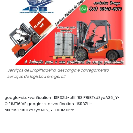
Serviços de Empilhadeira, descarga e carregamento,
serviços de logística em geral!
google-site-verification=1SR3ZLL-otKIf8SlPBfBTxdZyaA36_Y-
OIE1MTl6fdE google-site-verification=1SR3ZLL-
otKIf8SlPBfBTxdZyaA36_Y-OIE1MTl6fdE