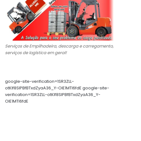
Serviços de Empilhadeira, descarga e carregamento,
serviços de logística em geral!
google-site-verification=1SR3ZLL-
otKIf8SlPBfBTxdZyaA36_Y-OIE1MTl6fdE google-site-
verification=1SR3ZLL-otKIf8SlPBfBTxdZyaA36_Y-
OIE1MTl6fdE