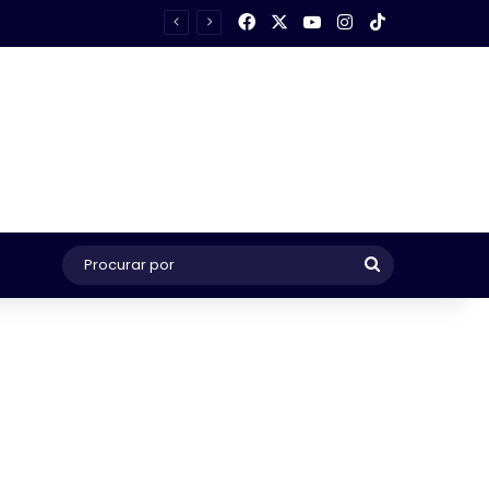
Facebook
X
YouTube
Instagram
TikTok
Procurar
por