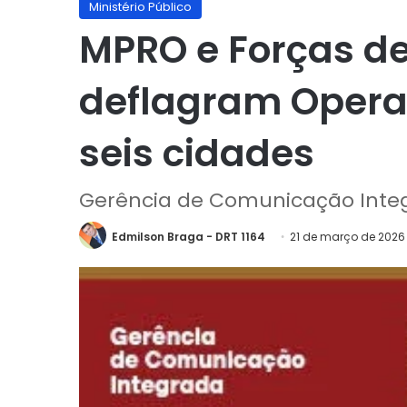
Ministério Público
MPRO e Forças d
deflagram Opera
seis cidades
Gerência de Comunicação Inte
Edmilson Braga - DRT 1164
21 de março de 2026