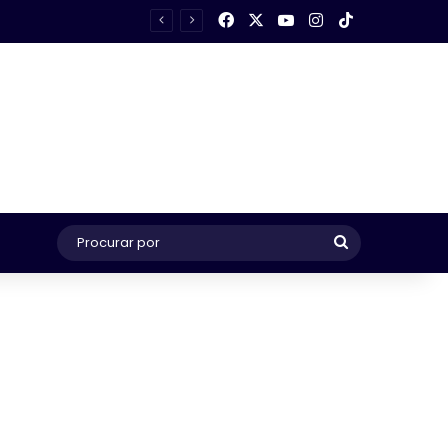
Facebook
X
YouTube
Instagram
TikTok
Procurar
por