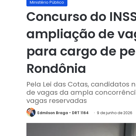
Ministério Público
Concurso do INS
ampliação de vag
para cargo de pe
Rondônia
Pela Lei das Cotas, candidatos
de vagas da ampla concorrência
vagas reservadas
Edmilson Braga - DRT 1164
9 de junho de 2026