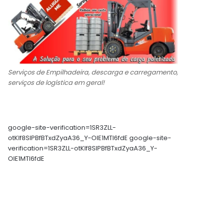
Serviços de Empilhadeira, descarga e carregamento,
serviços de logística em geral!
google-site-verification=1SR3ZLL-
otKIf8SlPBfBTxdZyaA36_Y-OIE1MTl6fdE google-site-
verification=1SR3ZLL-otKIf8SlPBfBTxdZyaA36_Y-
OIE1MTl6fdE