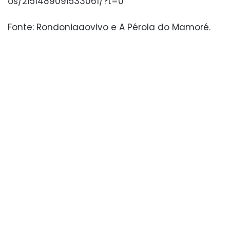
os/2151489091533061/?t=0
Fonte: Rondoniaaovivo e A Pérola do Mamoré.