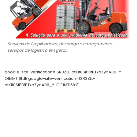
Serviços de Empilhadeira, descarga e carregamento,
serviços de logística em geral!
google-site-verification=1SR3ZLL-otKIf8SlPBfBTxdZyaA36_Y-
OIE1MTl6fdE google-site-verification=1SR3ZLL-
otKIf8SlPBfBTxdZyaA36_Y-OIE1MTl6fdE