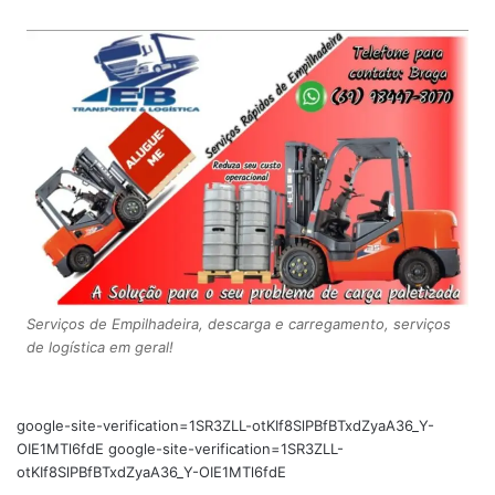
Serviços de Empilhadeira, descarga e carregamento, serviços
de logística em geral!
google-site-verification=1SR3ZLL-otKIf8SlPBfBTxdZyaA36_Y-
OIE1MTl6fdE google-site-verification=1SR3ZLL-
otKIf8SlPBfBTxdZyaA36_Y-OIE1MTl6fdE