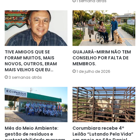
1 semana atrás
TIVE AMIGOS QUE SE
GUAJARÁ-MIRIM NÃO TEM
FORAM! MUITOS, MAIS
CONSELHO POR FALTA DE
NOVOS, OUTROS, ERAM
MEMBROS.
MAIS VELHOS QUE EU…
1 de julho de 2026
3 semanas atrás
Mês do Meio Ambiente:
Corumbiara recebe 4º
gestão de resíduos e
Leilão “Lutando Pela Vida”
sustentabilidade marcam
em apoio ao São Daniel