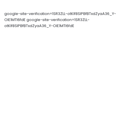
google-site-verification=1SR3ZLL-otKIf8SlPBfBTxdZyaA36_Y-
OIE1MTl6fdE google-site-verification=1SR3ZLL-
otKIf8SlPBfBTxdZyaA36_Y-OIE1MTl6fdE